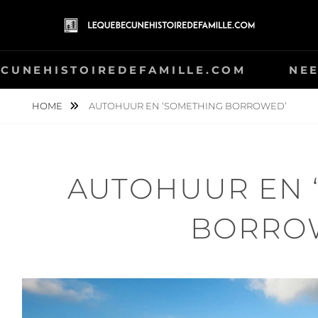
ISTOIREDEFAMILLE
CUNEHISTOIREDEFAMILLE.COM
NE
HOME
AUTOHUUR EN ‘SOMETHING BORROWED’
AUTOHUUR EN 
BORRO