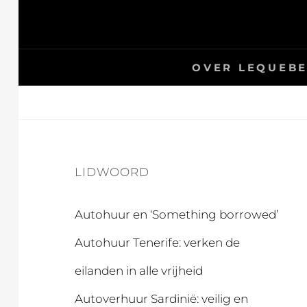
Skip
to
content
LEQUEBECUNEHISTOIREDEFAMILLE.COM
LEQUEBECUNEH
OVER LEQUEBE
LIDWOORD
Autohuur en ‘Something borrowed’
Autohuur Tenerife: verken de
eilanden in alle vrijheid
Autoverhuur Sardinië: veilig en