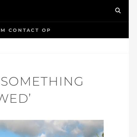
SEAR
.COM
EM CONTACT OP
‘SOMETHING
WED’